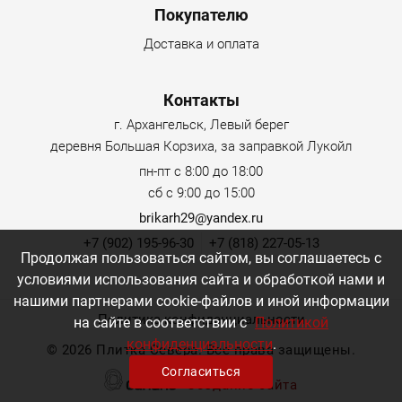
Покупателю
Доставка и оплата
Контакты
г. Архангельск, Левый берег
деревня Большая Корзиха, за заправкой Лукойл
пн-пт с 8:00 до 18:00
сб с 9:00 до 15:00
brikarh29@yandex.ru
+7 (902) 195-96-30
+7 (818) 227-05-13
Продолжая пользоваться сайтом, вы соглашаетесь с
условиями использования сайта и обработкой нами и
нашими партнерами cookie-файлов и иной информации
Политика конфиденциальности
на сайте в соответствии с
Политикой
конфиденциальности
.
©
2026 Плитка Севера. Все права защищены.
Согласиться
Создание сайта