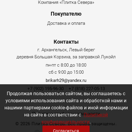
Компания «Плитка Севера»
Покупателю
Доставка и оплата
Контакты
г. Архангельск, Левый берег
деревня Большая Корзиха, за заправкой Лукойл
пн-пт с 8:00 до 18:00
сб с 9:00 до 15:00
brikarh29@yandex.ru
+7 (902) 195-96-30
+7 (818) 227-05-13
Продолжая пользоваться сайтом, вы соглашаетесь с
условиями использования сайта и обработкой нами и
нашими партнерами cookie-файлов и иной информации
Политика конфиденциальности
на сайте в соответствии с
Политикой
конфиденциальности
.
©
2026 Плитка Севера. Все права защищены.
Согласиться